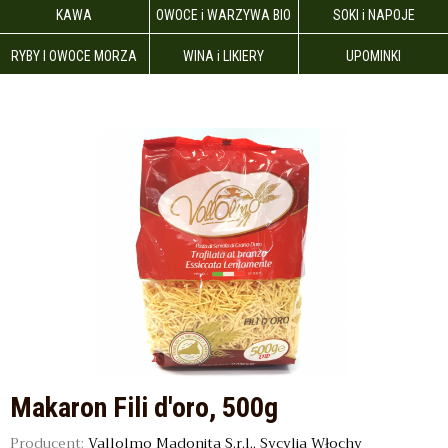
KAWA
OWOCE i WARZYWA BIO
SOKI i NAPOJE
RYBY I OWOCE MORZA
WINA i LIKIERY
UPOMINKI
Makaron Fili d'oro, 500g
Producent:
Vallolmo Madonita S.r.l., Sycylia Włochy