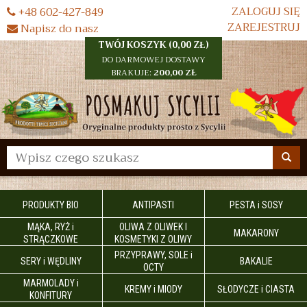
ZALOGUJ SIĘ
+48 602-427-849
ZAREJESTRUJ
Napisz do nasz
TWÓJ KOSZYK (
0,00 ZŁ
)
DO DARMOWEJ DOSTAWY
BRAKUJE:
200,00 ZŁ
Wyszukaj
PRODUKTY BIO
ANTIPASTI
PESTA i SOSY
MĄKA, RYŻ i
OLIWA Z OLIWEK I
MAKARONY
STRĄCZKOWE
KOSMETYKI Z OLIWY
PRZYPRAWY, SOLE i
SERY i WĘDLINY
BAKALIE
OCTY
MARMOLADY i
KREMY i MIODY
SŁODYCZE i CIASTA
KONFITURY